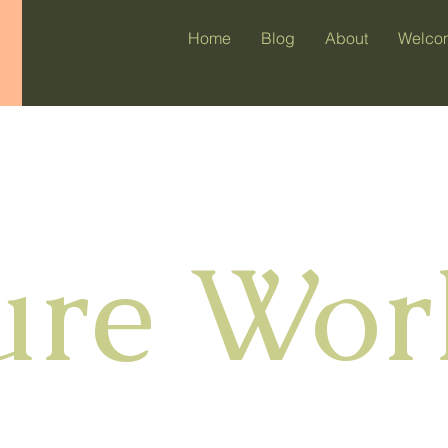
Home
Blog
About
Welco
ure Wo