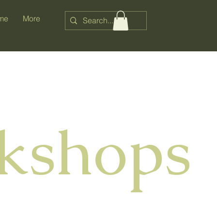
me
More
rkshops