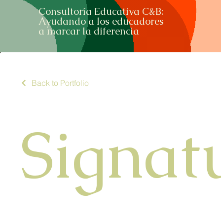
Consultoría Educativa C&B:
Ayudando a los educadores
a marcar la diferencia
Back to Portfolio
Signat