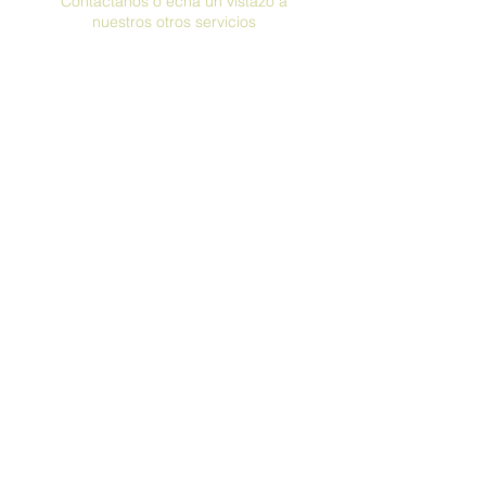
Contáctanos o echa un vistazo a
nuestros otros servicios