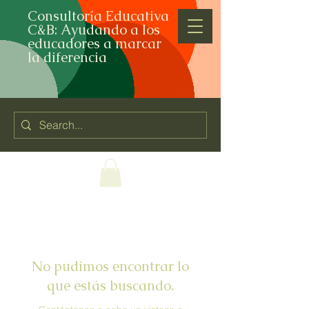
Consultoría Educativa
C&B: Ayudando a los
educadores a marcar
la diferencia
No pudimos encontrar lo
que estás buscando.