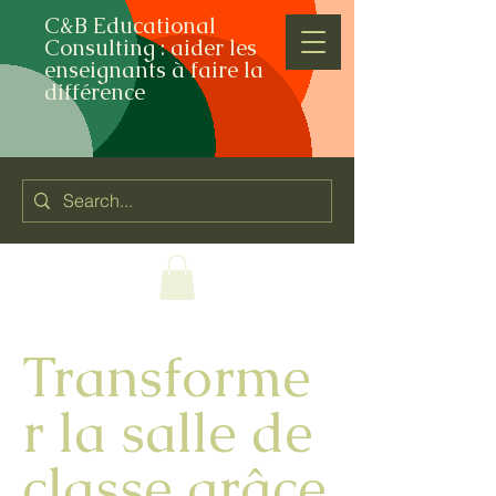
C&B Educational
Consulting : aider les
enseignants à faire la
différence
Transforme
r la salle de
classe grâce